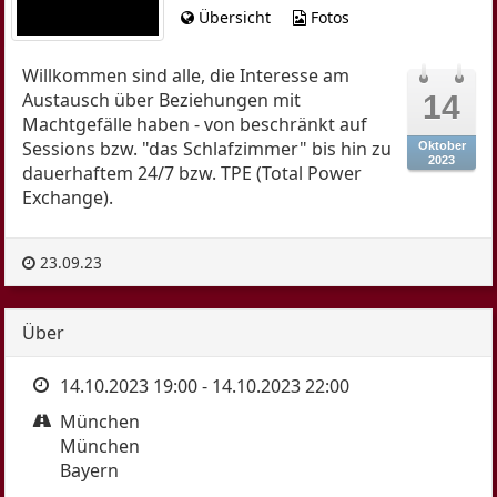
Übersicht
Fotos
D/s
Poly
Willkommen sind alle, die Interesse am
Poly 2
Austausch über Beziehungen mit
14
Machtgefälle haben - von beschränkt auf
Fesseln
Sessions bzw. "das Schlafzimmer" bis hin zu
Oktober
Femdom
2023
dauerhaftem 24/7 bzw. TPE (Total Power
Kinky DIY
Exchange).
Kinky Künste
Primals Pets Puppies
23.09.23
Aro-Ace
Open Stage
Über
SMJG
14.10.2023 19:00
-
14.10.2023 22:00
Kontakt
München
Regeln
München
Bayern
Kalender