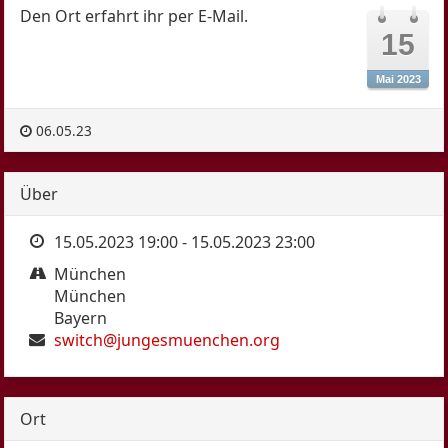
Den Ort erfahrt ihr per E-Mail.
D/s
15
Poly
Poly 2
Mai 2023
Fesseln
06.05.23
Femdom
Kinky DIY
Über
Kinky Künste
Primals Pets Puppies
15.05.2023 19:00
-
15.05.2023 23:00
Aro-Ace
München
Open Stage
München
Bayern
SMJG
switch@jungesmuenchen.org
Kontakt
Regeln
Ort
Kalender