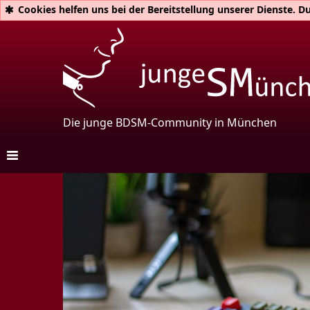
Cookies helfen uns bei der Bereitstellung unserer Dienste. 
Die junge BDSM-Community in München
Unsere Treffen
Main-Treffen
Einstiegs-Treffen
queerSpiel
Switch It Up!
Frauen
D/s