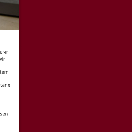
kelt
wir
stem
ntane
n
ssen