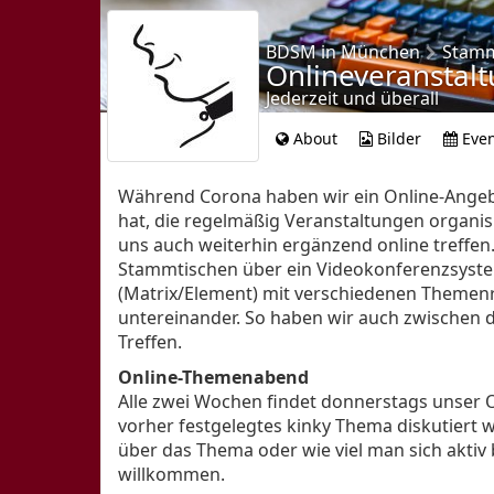
Poly
Poly 2
BDSM in München
Stamm
Onlineveranstal
Fesseln
Jederzeit und überall
Femdom
About
Bilder
Even
Kinky DIY
Kinky Künste
Während Corona haben wir ein Online-Angeb
Primals Pets Puppies
hat, die regelmäßig Veranstaltungen organisi
Aro-Ace
uns auch weiterhin ergänzend online treffe
Open Stage
Stammtischen über ein Videokonferenzsyste
(Matrix/Element) mit verschiedenen Themen
SMJG
untereinander. So haben wir auch zwischen
Treffen.
Kontakt
Online-Themenabend
Regeln
Alle zwei Wochen findet donnerstags unser 
vorher festgelegtes kinky Thema diskutiert 
Kalender
über das Thema oder wie viel man sich aktiv
Events
willkommen.